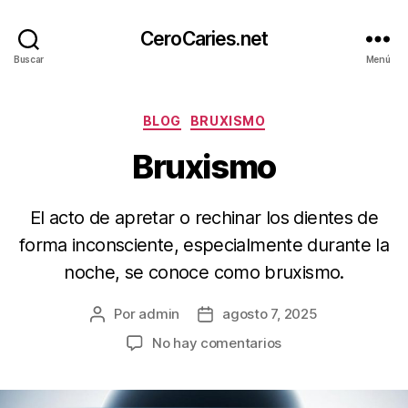
CeroCaries.net
Buscar
Menú
Categorías
BLOG
BRUXISMO
Bruxismo
El acto de apretar o rechinar los dientes de
forma inconsciente, especialmente durante la
noche, se conoce como bruxismo.
Por
admin
agosto 7, 2025
Autor
Fecha
de
de
en
No hay comentarios
la
publicación
Bruxismo
entrada