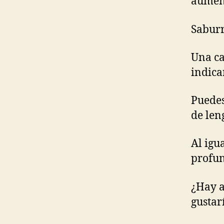
aument
Saburr
Una ca
indica
Puedes
de len
Al igu
profun
¿Hay a
gustar