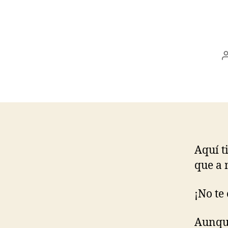
Aquí t
que a 
¡No te
Aunque