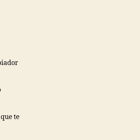
piador
o
 que te