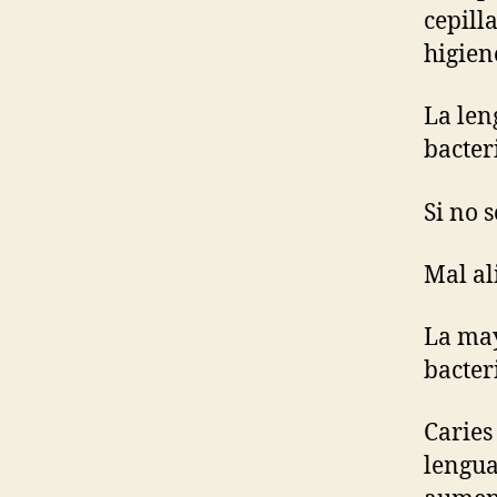
cepill
higien
La len
bacter
Si no 
Mal ali
La may
bacter
Caries
lengua