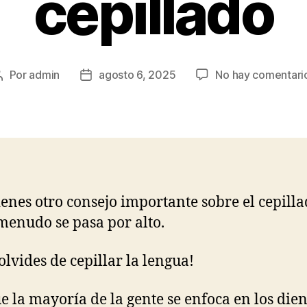
cepillado
Por
admin
agosto 6, 2025
No hay comentari
Autor
Fecha
de
de
la
publicación
entrada
ienes otro consejo importante sobre el cepilla
menudo se pasa por alto.
 olvides de cepillar la lengua!
 la mayoría de la gente se enfoca en los dien