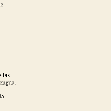
de
 las
lengua.
la